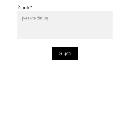
Žinutė*
Siųsti